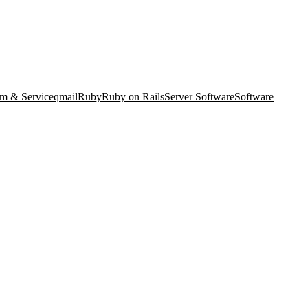
m & Service
qmail
Ruby
Ruby on Rails
Server Software
Software