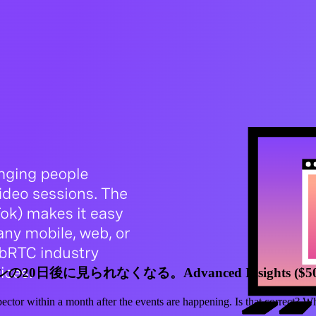
そのセッションの20日後に見られなくなる。Advanced Insight
spector within a month after the events are happening. Is that correct? 