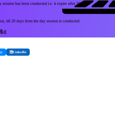
 session has been conducted i.e. it expire after 20 days.
?
ion, till 20 days from the day session is conducted.
る
#
ky
LinkedIn