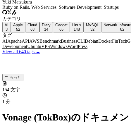
Yuki Matsukura
Ruby on Rails, Web Services, Software Development, Startups
カテゴリ
AI
Apple
Cloud
Diary
Gadget
Linux
MySQL
Network Infrastr
3
52
63
14
65
148
32
82
タグ
AI
Apache
API
AWS
Benchmark
Business
CLI
Debian
Docker
FinTech
G
Development
Ubuntu
VPS
Windows
WordPress
View all 640 tags →
もっと
154 文字
1 分
Vonage (TokBox)のド