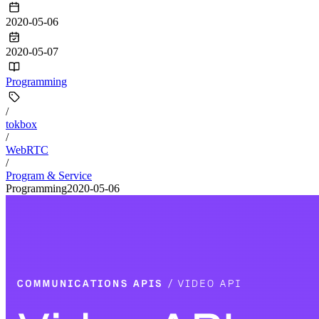
2020-05-06
2020-05-07
Programming
/
tokbox
/
WebRTC
/
Program & Service
Programming
2020-05-06