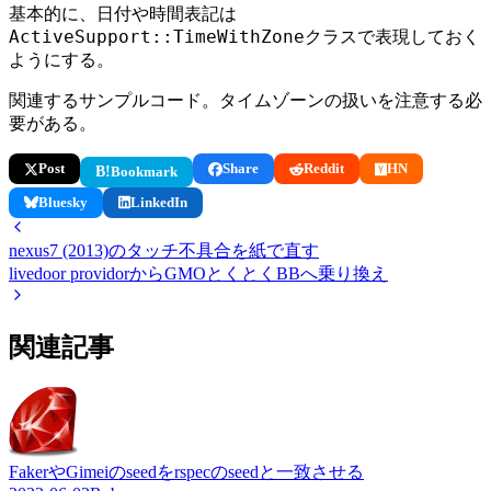
基本的に、日付や時間表記は
ActiveSupport::TimeWithZone
クラスで表現しておく
ようにする。
関連するサンプルコード。タイムゾーンの扱いを注意する必
要がある。
Post
Share
Reddit
HN
B!
Bookmark
Bluesky
LinkedIn
nexus7 (2013)のタッチ不具合を紙で直す
livedoor providorからGMOとくとくBBへ乗り換え
関連記事
FakerやGimeiのseedをrspecのseedと一致させる