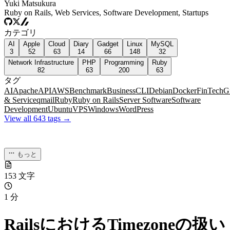
Yuki Matsukura
Ruby on Rails, Web Services, Software Development, Startups
カテゴリ
AI
Apple
Cloud
Diary
Gadget
Linux
MySQL
3
52
63
14
66
148
32
Network Infrastructure
PHP
Programming
Ruby
82
63
200
63
タグ
AI
Apache
API
AWS
Benchmark
Business
CLI
Debian
Docker
FinTech
G
& Service
qmail
Ruby
Ruby on Rails
Server Software
Software
Development
Ubuntu
VPS
Windows
WordPress
View all 643 tags →
もっと
153 文字
1 分
RailsにおけるTimezoneの扱い