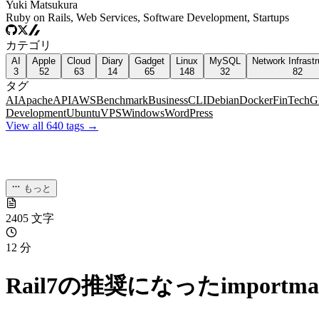
Yuki Matsukura
Ruby on Rails, Web Services, Software Development, Startups
カテゴリ
AI
Apple
Cloud
Diary
Gadget
Linux
MySQL
Network Infrastr
3
52
63
14
65
148
32
82
タグ
AI
Apache
API
AWS
Benchmark
Business
CLI
Debian
Docker
FinTech
G
Development
Ubuntu
VPS
Windows
WordPress
View all 640 tags →
もっと
2405 文字
12 分
Rail7の推奨になったimport