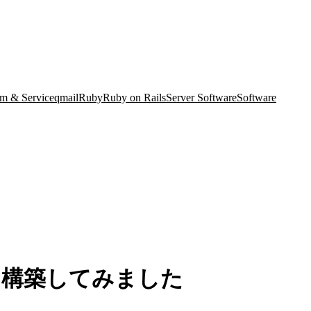
m & Service
qmail
Ruby
Ruby on Rails
Server Software
Software
ビスを構築してみました