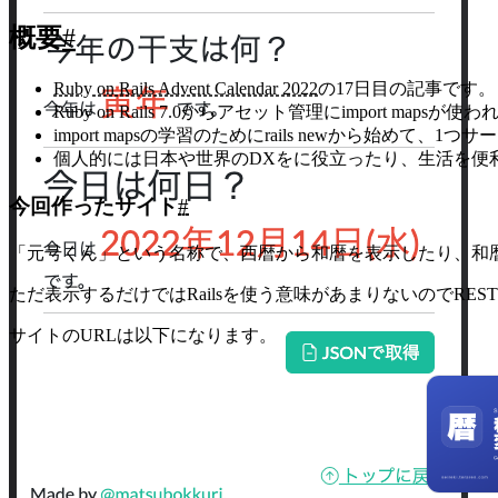
概要
#
Ruby on Rails Advent Calendar 2022
の17日目の記事です。
Ruby on Rails 7.0からアセット管理にimport m
import mapsの学習のためにrails newから始めて
個人的には日本や世界のDXをに役立ったり、生活を便
今回作ったサイト
#
「元号くん」という名称で、西暦から和暦を表示したり、和
ただ表示するだけではRailsを使う意味があまりないのでRES
サイトのURLは以下になります。