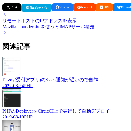
Post
Share
Reddit
HN
Blues
B!
Bookmark
リモートホストのIPアドレスを表示
Mozilla Thunderbirdを使うとIMAPサーバ暴走
関連記事
Envoy(受付アプリ)のSlack通知が遅いので自作
2022-03-24
PHP
PHPのDeployerをCircleCI上で実行して自動デプロイ
2019-08-19
PHP