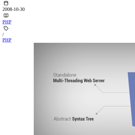
2008-10-30
PHP
/
PHP