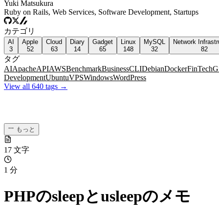
Yuki Matsukura
Ruby on Rails, Web Services, Software Development, Startups
カテゴリ
AI
Apple
Cloud
Diary
Gadget
Linux
MySQL
Network Infrastr
3
52
63
14
65
148
32
82
タグ
AI
Apache
API
AWS
Benchmark
Business
CLI
Debian
Docker
FinTech
G
Development
Ubuntu
VPS
Windows
WordPress
View all 640 tags →
もっと
17 文字
1 分
PHPのsleepとusleepのメモ