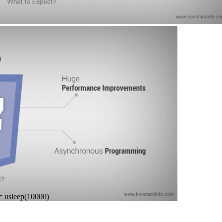
 = usleep(10000)