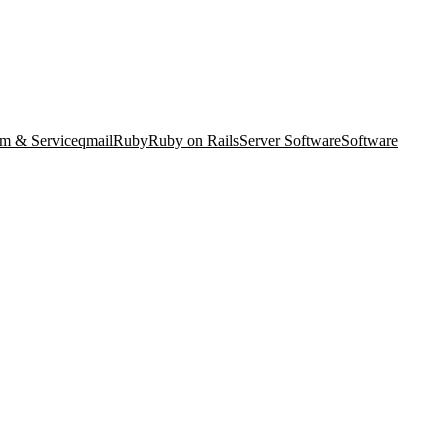
m & Service
qmail
Ruby
Ruby on Rails
Server Software
Software