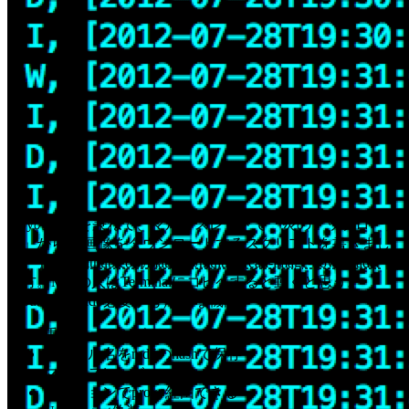
rubyの勉強を兼ねて、マルチスレッドで「炎のアップローダ
ー」から○○画像をダウンロードするスクリプトを書きまし
た。
https://github.com/matsubo/multi-thread-image-downloader
使
い方。Macの人はTerminalにコピペすると動くと思う。
（bundleにsudo必要かも） 主な機能
重複ファイルダウンロードしない
ファイル名をmd5のhashで保存
マルチスレッド
オプションでproxy経由できる