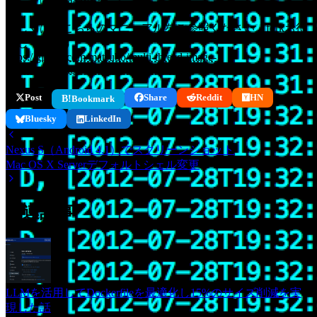
User-Agent偽装
詳しくは、こちらのマニュアルをご参照ください。forkお待
ちしています。
https://github.com/matsubo/multi-thread-image-
downloader/blob/master/README.md
Post
Share
Reddit
HN
B!
Bookmark
Bluesky
LinkedIn
Nexus S（Android 4.1）でスクリーンショット
Mac OS X Serverデフォルトシェル変更
関連記事
LLMを活用してDockerfileを最適化し15%のサイズ削減を実
現した話