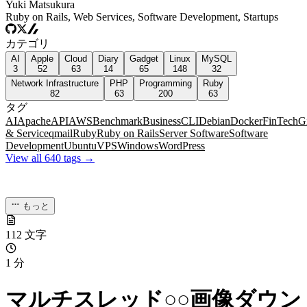
Yuki Matsukura
Ruby on Rails, Web Services, Software Development, Startups
カテゴリ
AI
Apple
Cloud
Diary
Gadget
Linux
MySQL
3
52
63
14
65
148
32
Network Infrastructure
PHP
Programming
Ruby
82
63
200
63
タグ
AI
Apache
API
AWS
Benchmark
Business
CLI
Debian
Docker
FinTech
G
& Service
qmail
Ruby
Ruby on Rails
Server Software
Software
Development
Ubuntu
VPS
Windows
WordPress
View all 640 tags →
もっと
112 文字
1 分
マルチスレッド○○画像ダウン