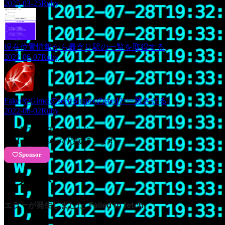
2025-03-25
Ruby
現在位置情報から最寄り駅の一覧を取得する
2022-06-07
Ruby
FakerやGimeiのseedをrspecのseedと一致させる
2022-06-02
Ruby
この記事が役に立ったら
GitHub Sponsorsで応援できます
Sponsor
コメント