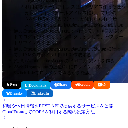
region=ap-northeast-1
利用するメールアドレスはエイリアス使ったほう
が良いです。1メールアドレスに対して1つの
AWS IDのrootアカウントしか紐付けられませ
ん。例:
foo.bar+product-development@example.com
https://console.aws.amazon.com/
へ行って、rootアカウン
トでログインをするリンクをクリックして、パスワー
ドリマインダを送る。
https://console.aws.amazon.com/iam/home?#/home
に行っ
て、IAMのログイン用URLを作成する。
(任意) AdministratorAccessのIAMアカウントを作る。
AWS Organizationの上位OUにログインして、
SwitchRoleでログインできるかを確認。
Post
Share
Reddit
HN
B!
Bookmark
Bluesky
LinkedIn
和暦や休日情報をREST APIで提供するサービスを公開
CloudFrontにてCORSを利用する際の設定方法