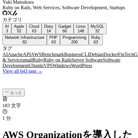
Yuki Matsukura
Ruby on Rails, Web Services, Software Development, Startups
カテゴリ
AI
Apple
Cloud
Diary
Gadget
Linux
MySQL
3
52
63
14
66
148
32
Network Infrastructure
PHP
Programming
Ruby
82
63
200
63
タグ
AI
Apache
API
AWS
Benchmark
Business
CLI
Debian
Docker
FinTech
G
& Service
qmail
Ruby
Ruby on Rails
Server Software
Software
Development
Ubuntu
VPS
Windows
WordPress
View all 643 tags →
もっと
183 文字
1 分
AWS Organizationを導入した