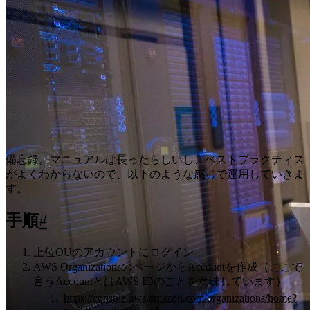
備忘録。マニュアルは長ったらしいし、ベストプラクティス
がよくわからないので、以下のような感じで運用していきま
す。
手順
#
上位OUのアカウントにログイン
AWS OrganizationsのページからAccountを作成（ここで
言うAccountとはAWS IDのことを意味しています）
https://console.aws.amazon.com/organizations/home?